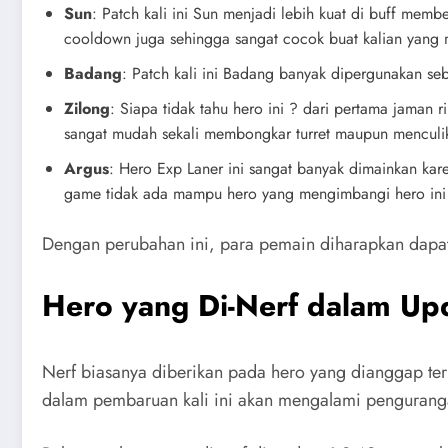
Sun
: Patch kali ini Sun menjadi lebih kuat di buff mem
cooldown juga sehingga sangat cocok buat kalian yang 
Badang
: Patch kali ini Badang banyak dipergunakan se
Zilong
: Siapa tidak tahu hero ini ? dari pertama jaman r
sangat mudah sekali membongkar turret maupun menculi
Argus
: Hero Exp Laner ini sangat banyak dimainkan kare
game tidak ada mampu hero yang mengimbangi hero ini ka
Dengan perubahan ini, para pemain diharapkan dapat 
Hero yang Di-Nerf dalam Up
Nerf biasanya diberikan pada hero yang dianggap te
dalam pembaruan kali ini akan mengalami pengurang