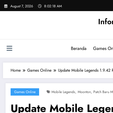
Skip
August 7, 2026
8:02:19 AM
to
content
Info
Beranda
Games On
Home
Games Online
Update Mobile Legends 1.9.42 
,
,
Games Online
Mobile Legends
Moonton
Patch Baru M
Update Mobile Lege