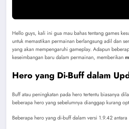
Hello guys, kali ini gua mau bahas tentang games kes
untuk memastikan permainan berlangsung adil dan se
yang akan mempengaruhi gameplay. Adapun beberapa he
keseimbangan baru dalam permainan, memberikan
m
Hero yang Di-Buff dalam Up
Buff atau peningkatan pada hero tertentu biasanya d
beberapa hero yang sebelumnya dianggap kurang opt
Beberapa hero yang di-buff dalam versi 1.9.42 antara 