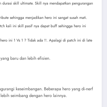
 durasi skill ultimate. Skill nya mendapatkan pengurangan
bute sehingga menjadikan hero ini sangat susah mati.
h kali ini skill pasif nya dapat buff sehingga hero ini
o ini 1 Vs 1 ? Tidak ada !!. Apalagi di patch ini di late
ang baru dan lebih efisien.
ngurangi keseimbangan. Beberapa hero yang di-nerf
lebih seimbang dengan hero lainnya.